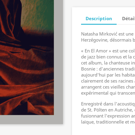
Description
Détai
Natasha Mirković est une c
Herzégovine, désormais b
« En El Amor » est une co
de jazz bien connus et la
cet album, la chanteuse i
Bosnie : d'anciennes trad
aujourd'hui par les habita
clairement de ses racines 
arrangent ces vieilles ch
expérimental qui transcend
Enregistré dans l'acousti
de St. Pölten en Autriche,
fusionnant l'expression ar
laïque, traditionnelle et 