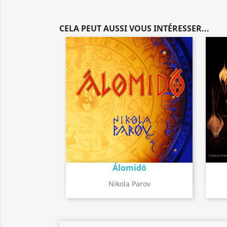
CELA PEUT AUSSI VOUS INTÉRESSER...
Álomidö
Détail de l'album
search
Nikola Parov