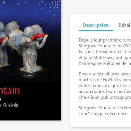
Description
Détai
Depuis leur première ren
St Agnes Fountain en 2001
Fairport Convention et le 
et Julie Matthews, ont app
l'atmosphère étoilée de la
Bien que les albums accom
d'arbres de Noël à traver
entier à mesure que leur r
aucun doute, leurs perfor
chers à un public toujour
St Agnes Fountain se réun
Tour" chaque décembre.