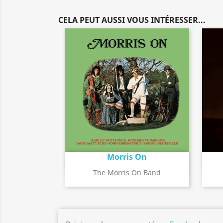
CELA PEUT AUSSI VOUS INTÉRESSER...
Morris On
Détail de l'album
search
The Morris On Band