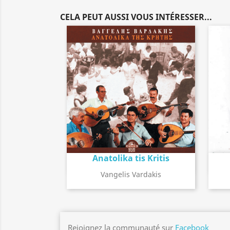
CELA PEUT AUSSI VOUS INTÉRESSER...
Anatolika tis Kritis
Détail de l'album
search
Vangelis Vardakis
Rejoignez la communauté sur
Facebook