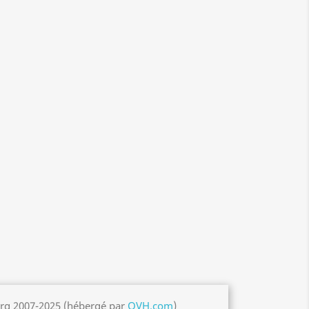
org 2007-2025 (hébergé par
OVH.com
)