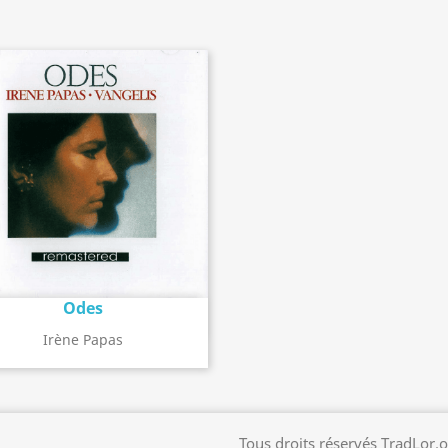
Odes
Détail de l'album
search
Irène Papas
Tous droits réservés TradLor.