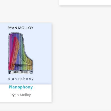
Pianophony
Détail de l'album
search
Ryan Molloy