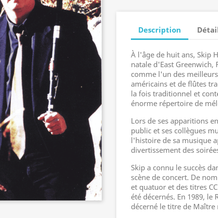
Description
Détai
À l'âge de huit ans, Skip H
natale d'East Greenwich, R
comme l'un des meilleurs f
américains et de flûtes tra
la fois traditionnel et co
énorme répertoire de mél
Lors de ses apparitions en
public et ses collègues m
l'histoire de sa musique 
divertissement des soirée
Skip a connu le succès da
scène de concert. De nom
et quatuor et des titres CC
été décernés. En 1989, le 
décerné le titre de Maître