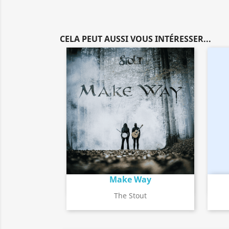
CELA PEUT AUSSI VOUS INTÉRESSER...
Make Way
Détail de l'album
search
The Stout