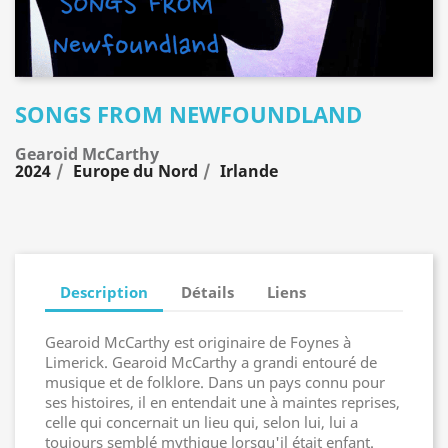
SONGS FROM NEWFOUNDLAND
Gearoid McCarthy
2024
Europe du Nord
Irlande
Description
Détails
Liens
Gearoid McCarthy est originaire de Foynes à
Limerick. Gearoid McCarthy a grandi entouré de
musique et de folklore. Dans un pays connu pour
ses histoires, il en entendait une à maintes reprises,
celle qui concernait un lieu qui, selon lui, lui a
toujours semblé mythique lorsqu'il était enfant.