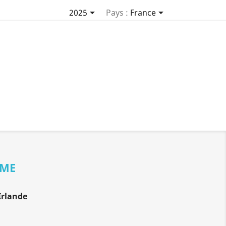


2025
Pays :
France
OME
Irlande