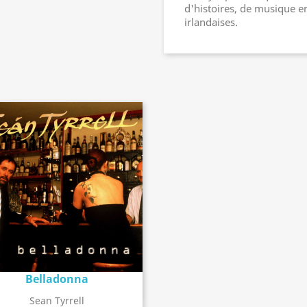
d'histoires, de musique en
irlandaises.
Belladonna
Détail de l'album
search
Sean Tyrrell