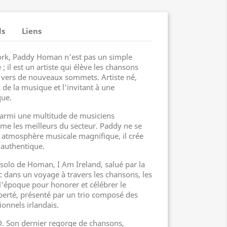
ls
Liens
ork, Paddy Homan n'est pas un simple
; il est un artiste qui élève les chansons
es vers de nouveaux sommets. Artiste né,
de la musique et l'invitant à une
que.
 parmi une multitude de musiciens
me les meilleurs du secteur. Paddy ne se
 atmosphère musicale magnifique, il crée
 authentique.
 solo de Homan, I Am Ireland, salué par la
c dans un voyage à travers les chansons, les
 l'époque pour honorer et célébrer le
iberté, présenté par un trio composé des
ionnels irlandais.
D. Son dernier regorge de chansons,