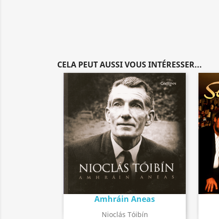
CELA PEUT AUSSI VOUS INTÉRESSER...
Amhráin Aneas
Détail de l'album
search
Nioclás Tóibín