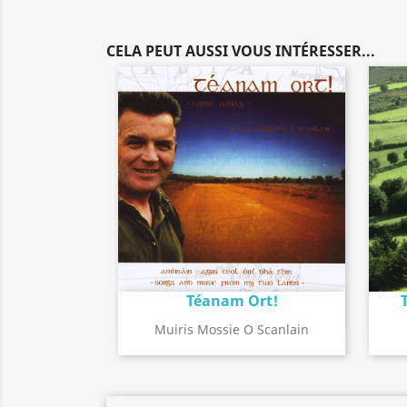
CELA PEUT AUSSI VOUS INTÉRESSER...
Téanam Ort!
Détail de l'album
search
Muiris Mossie O Scanlain