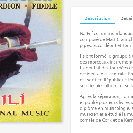
Description
Détai
Na Filí est un trio irlandai
composé de Matt Cranitch 
pipes, accordéon) et Tom B
Ils ont formé le groupe à 
des morceaux instrumentaux
Ils ont fait des tournées e
occidentale et centrale. E
est sorti en République f
son dernier album, et se 
Après la séparation, Tomá
et publié plusieurs livres 
diplômé en musicologie, a
musicien et a étudié la mu
comtés de Cork et de Kerr