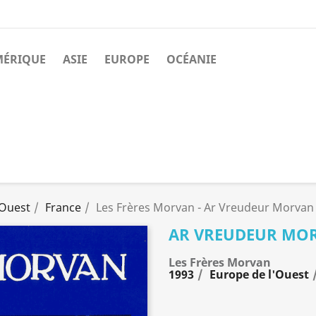
MÉRIQUE
ASIE
EUROPE
OCÉANIE
'Ouest
France
Les Frères Morvan - Ar Vreudeur Morvan
AR VREUDEUR MO
Les Frères Morvan
1993
Europe de l'Ouest