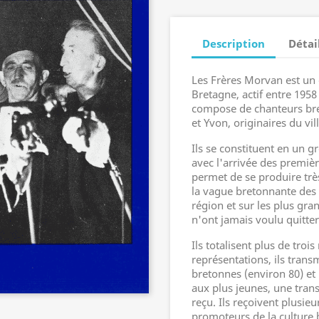
Description
Détai
Les Frères Morvan est un 
Bretagne, actif entre 1958 
compose de chanteurs bret
et Yvon, originaires du vi
Ils se constituent en un g
avec l'arrivée des premiè
permet de se produire trè
la vague bretonnante des 
région et sur les plus gra
n'ont jamais voulu quitter
Ils totalisent plus de troi
représentations, ils trans
bretonnes (environ 80) et
aux plus jeunes, une trans
reçu. Ils reçoivent plusieu
promoteurs de la culture 