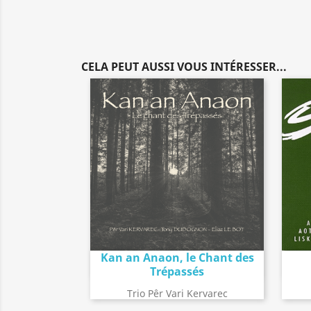
CELA PEUT AUSSI VOUS INTÉRESSER...
Kan an Anaon, le Chant des
Détail de l'album
search
Trépassés
Trio Pêr Vari Kervarec