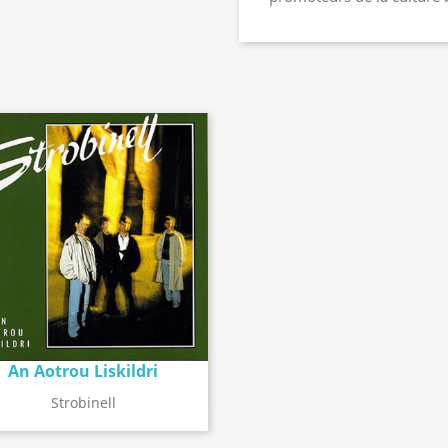
An Aotrou Liskildri
Détail de l'album
search
Strobinell