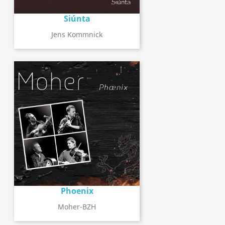
Siúnta
Jens Kommnick
Phoenix
Moher-BZH