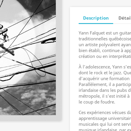
Description
Détai
Yann Falquet est un guita
traditionnelles québécoi
un artiste polyvalent ayan
bien établi, continue à ap
création ou en interprétat
À l’adolescence, Yann s’es
dont le rock et le jazz. Qu
d’acquérir une formation 
Parallèlement, il a parti
irlandaise dans les pubs du
métropole, il s’est initié 
le coup de foudre.
Ces expériences vécues da
apprentissage universitair
musicales qui lui ont servi
musique irlandaise, par ex