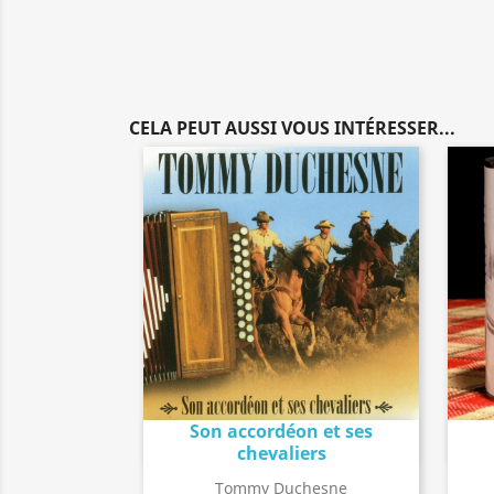
CELA PEUT AUSSI VOUS INTÉRESSER...
Son accordéon et ses
Détail de l'album
search
chevaliers
Tommy Duchesne