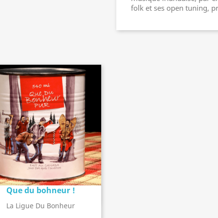
folk et ses open tuning, 
Que du bohneur !
Détail de l'album
search
La Ligue Du Bonheur