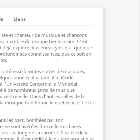
ls
Liens
riste et chanteur de musique et chansons
ses, membre du groupe Genticorum. C’est
t déjà exploré plusieurs styles qui, quoique
profondir ses connaissances, que ce soit en
ion.
t intéressé à toutes sortes de musiques,
elques années plus tard, il a décidé
à l’Université Concordia, à Montréal.
cipé à de nombreux jams de musique
 centre-ville. Dans d’autres salles de la
à la musique traditionnelle québécoise. Ce fut
ns les bars, bonifiées par son
e, se sont avérées d’excellentes bases
 tout au long de sa carrière. À cause de la
emple, il s’est dédié à la guitare acoustique