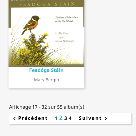
Feadóga Stáin
Mary Bergin
Affichage 17 - 32 sur 55 album(s)
2
Précédent
1
3
4
Suivant

