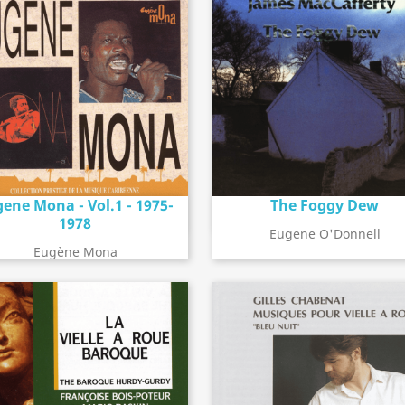
ene Mona - Vol.1 - 1975-
The Foggy Dew
Détail de l'album
Détail de l'album
search
search
1978
Eugene O'Donnell
Eugène Mona