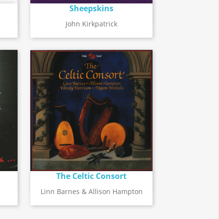
Sheepskins
Détail de l'album
search
John Kirkpatrick
The Celtic Consort
Détail de l'album
search
Linn Barnes & Allison Hampton