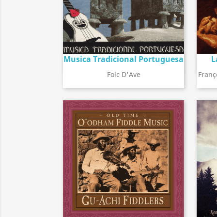
Musica Tradicional Portuguesa
L
Détail de l'album
search
Folc D'Ave
Franç