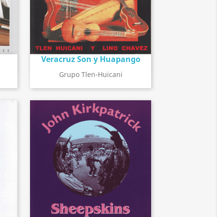
Veracruz Son y Huapango
Détail de l'album
search
Grupo Tlen-Huicani