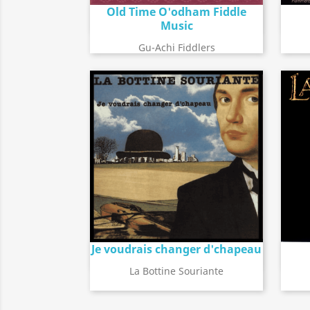
Old Time O'odham Fiddle
Détail de l'album
search
Music
Gu-Achi Fiddlers
Je voudrais changer d'chapeau
Détail de l'album
search
La Bottine Souriante