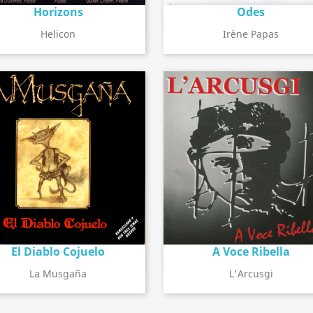
Horizons
Odes
Détail de l'album
Détail de l'album
search
search
Helicon
Irène Papas
El Diablo Cojuelo
A Voce Ribella
Détail de l'album
Détail de l'album
search
search
La Musgaña
L'Arcusgi