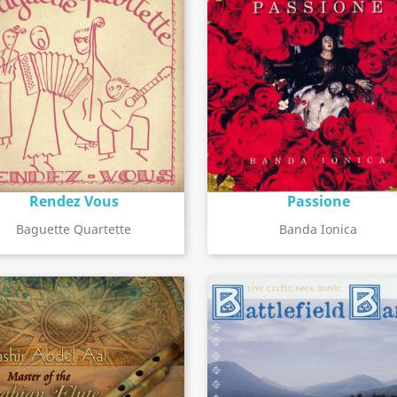
Rendez Vous
Passione
Détail de l'album
Détail de l'album
search
search
Baguette Quartette
Banda Ionica