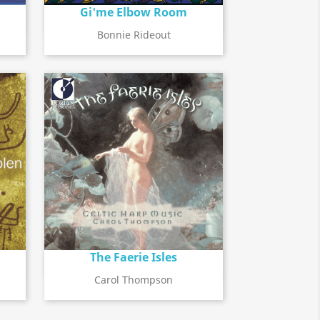
Gi'me Elbow Room
Détail de l'album
search
Bonnie Rideout
The Faerie Isles
Détail de l'album
search
Carol Thompson