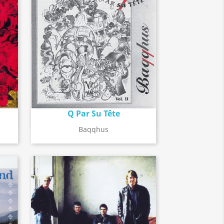
Q Par Su Tête
Détail de l'album
search
Baqqhus