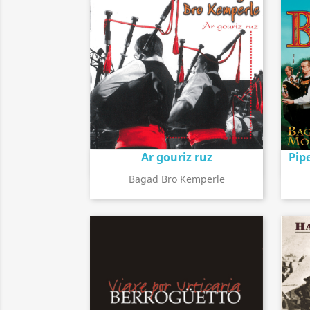
Ar gouriz ruz
Pip
Détail de l'album
search
Bagad Bro Kemperle