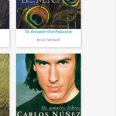
To Answer the Peacock
Détail de l'album
search
Brian McNeill