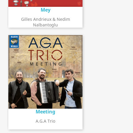
Mey
Gilles Andrieux & Nedim
Nalbantoglu
Meeting
A.G.A Trio