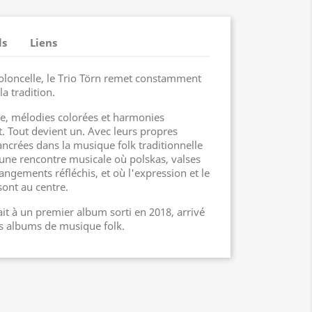
ls
Liens
ioloncelle, le Trio Törn remet constamment
la tradition.
e, mélodies colorées et harmonies
 Tout devient un. Avec leurs propres
ncrées dans la musique folk traditionnelle
 une rencontre musicale où polskas, valses
angements réfléchis, et où l'expression et le
sont au centre.
ait à un premier album sorti en 2018, arrivé
rs albums de musique folk.