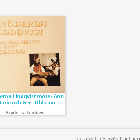
erna Lindqvist möter Ann
Détail de l'album
search
arie och Gert Ohlsson
Bröderna Lindqvist
Tous droits réservés TradLor.