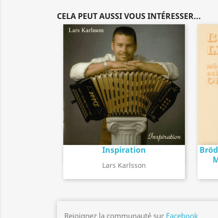
CELA PEUT AUSSI VOUS INTÉRESSER...
Inspiration
Bröd
Détail de l'album
search
M
Lars Karlsson
Rejoignez la communauté sur
Facebook