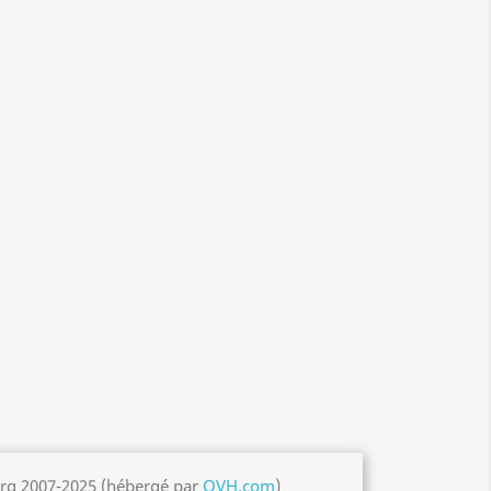
org 2007-2025 (hébergé par
OVH.com
)