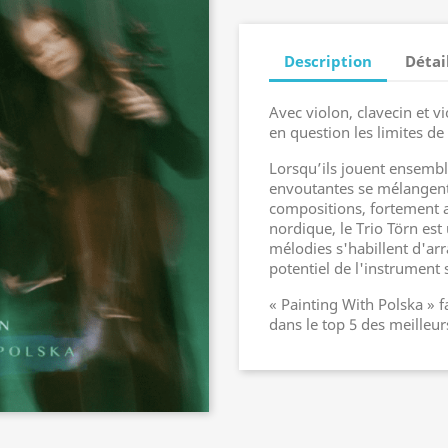
Description
Détai
Avec violon, clavecin et v
en question les limites de 
Lorsqu’ils jouent ensembl
envoutantes se mélangent.
compositions, fortement a
nordique, le Trio Törn est
mélodies s'habillent d'arr
potentiel de l'instrument 
« Painting With Polska » f
dans le top 5 des meilleu