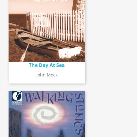
The Day At Sea
John Mock