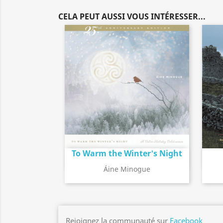
CELA PEUT AUSSI VOUS INTÉRESSER...
To Warm the Winter's Night
Détail de l'album
search
Áine Minogue
Rejoignez la communauté sur
Facebook