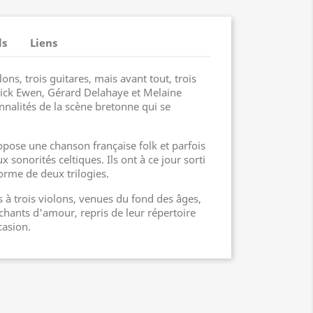
ls
Liens
lons, trois guitares, mais avant tout, trois
trick Ewen, Gérard Delahaye et Melaine
nnalités de la scène bretonne qui se
opose une chanson française folk et parfois
 sonorités celtiques. Ils ont à ce jour sorti
orme de deux trilogies.
es à trois violons, venues du fond des âges,
 chants d'amour, repris de leur répertoire
casion.