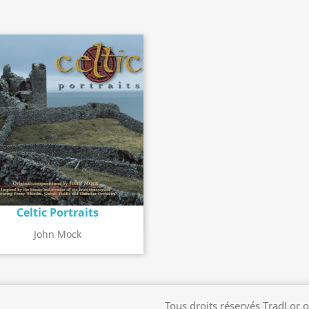
Celtic Portraits
Détail de l'album
search
John Mock
Tous droits réservés TradLor.