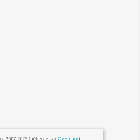
org 2007-2025 (hébergé par
OVH.com
)