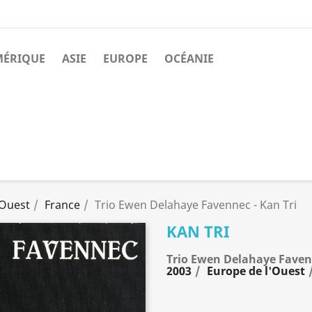
MÉRIQUE
ASIE
EUROPE
OCÉANIE
'Ouest
France
Trio Ewen Delahaye Favennec - Kan Tri
KAN TRI
Trio Ewen Delahaye Fave
2003
Europe de l'Ouest