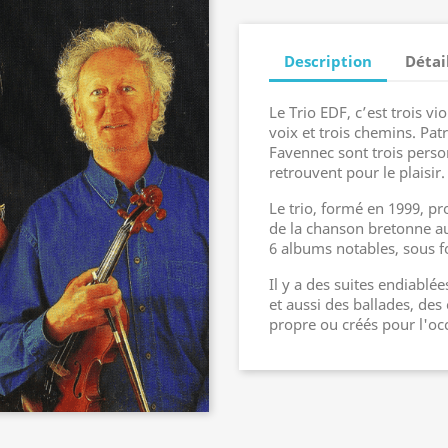
Description
Détai
Le Trio EDF, c’est trois vio
voix et trois chemins. Pa
Favennec sont trois perso
retrouvent pour le plaisir.
Le trio, formé en 1999, pr
de la chanson bretonne aux
6 albums notables, sous f
Il y a des suites endiablé
et aussi des ballades, des
propre ou créés pour l'oc