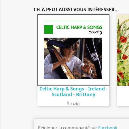
CELA PEUT AUSSI VOUS INTÉRESSER...
Celtic Harp & Songs - Ireland -
Détail de l'album
search
Scotland - Brittany
Soazig
Rejoignez la communauté sur
Facebook