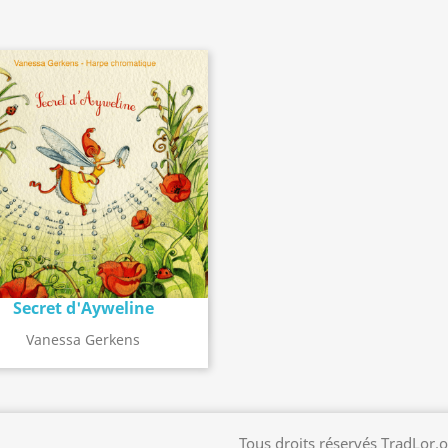
Secret d'Ayweline
Détail de l'album
search
Vanessa Gerkens
Tous droits réservés TradLor.