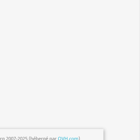
org 2007-2025 (hébergé par
OVH.com
)