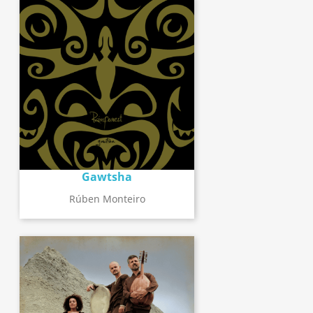
Gawtsha
Rúben Monteiro