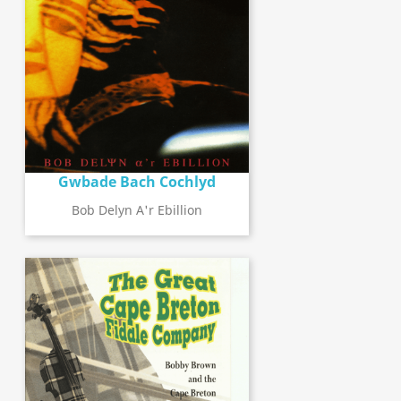
Gwbade Bach Cochlyd
Bob Delyn A'r Ebillion