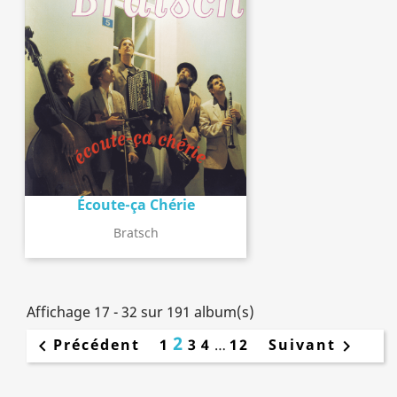
Écoute-ça Chérie
Bratsch
Affichage 17 - 32 sur 191 album(s)
2
Précédent
1
3
4
…
12
Suivant

